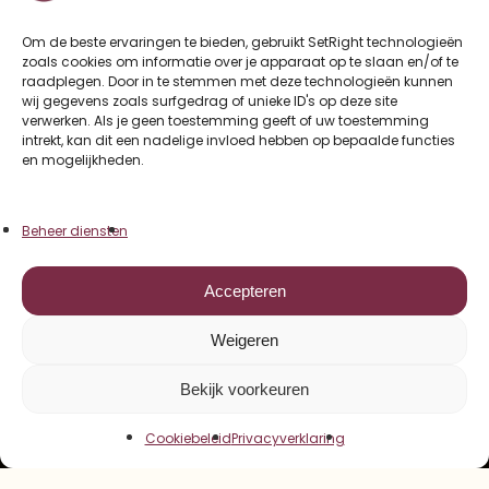
Om de beste ervaringen te bieden, gebruikt SetRight technologieën
zoals cookies om informatie over je apparaat op te slaan en/of te
raadplegen. Door in te stemmen met deze technologieën kunnen
wij gegevens zoals surfgedrag of unieke ID's op deze site
verwerken. Als je geen toestemming geeft of uw toestemming
intrekt, kan dit een nadelige invloed hebben op bepaalde functies
en mogelijkheden.
Beheer diensten
Accepteren
Weigeren
Bekijk voorkeuren
Cookiebeleid
Privacyverklaring
RTUAL ASSISTANT
JOUW GO-TO VIRTUAL ASS
✱