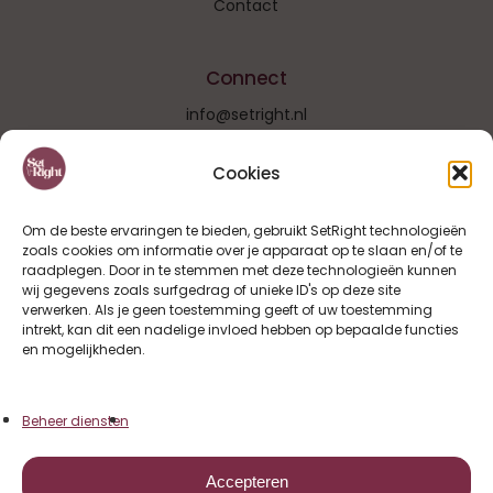
Contact
Connect
info@setright.nl
LinkedIn
Instagram
Cookies
Om de beste ervaringen te bieden, gebruikt SetRight technologieën
zoals cookies om informatie over je apparaat op te slaan en/of te
raadplegen. Door in te stemmen met deze technologieën kunnen
wij gegevens zoals surfgedrag of unieke ID's op deze site
verwerken. Als je geen toestemming geeft of uw toestemming
intrekt, kan dit een nadelige invloed hebben op bepaalde functies
en mogelijkheden.
Volg op Instagram
Beheer diensten
Accepteren