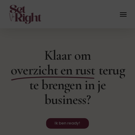
Skip
Menu
to
main
content
Klaar om
overzicht en rust
terug
te brengen in je
business?
I
k
b
e
n
r
e
a
d
y
!