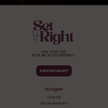
KVK:
93357095
BTW NR:
NL005018658B07
K
e
n
n
i
s
m
a
k
e
n
?
Navigeer
Over Mij
Virtual Assistant